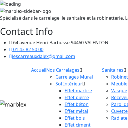
Spécialisé dans le carrelage, le sanitaire et la robinetter
Contact Info
64 avenue Henri Barbusse 94460 VALENTON
01 43 82 50 00
lescarreauxdalex@gmail.com
Accueil
Nos Carrelages
Sanitaires
Carrelages Mural
Robinet
Sol Intérieur
Meuble 
Effet marbre
Vasque
Effet pierre
Receve
Effet béton
Paroi d
Effet métal
Cuvett
Effet bois
Radiate
Effet ciment