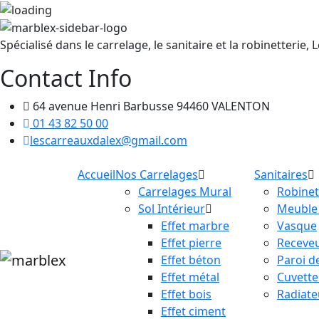
Spécialisé dans le carrelage, le sanitaire et la robinetter
Contact Info
64 avenue Henri Barbusse 94460 VALENTON
01 43 82 50 00
lescarreauxdalex@gmail.com
Accueil
Nos Carrelages
Sanitaires
Carrelages Mural
Robinet
Sol Intérieur
Meuble 
Effet marbre
Vasque
Effet pierre
Receve
Effet béton
Paroi d
Effet métal
Cuvett
Effet bois
Radiate
Effet ciment